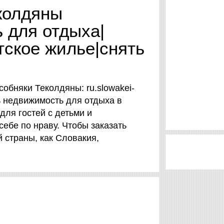
колдяны
ь для отдыха|
тское жилье|снять
обняки Теколдяны: ru.slowakei-
ь недвижимость для отдыха в
 для гостей с детьми и
ебе по нраву. Чтобы заказать
й страны, как Словакия,