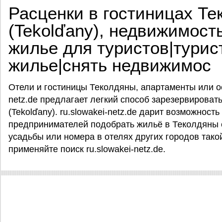
Расценки в гостиницах Те
(Tekolďany), недвижимост
жилье для туристов|турис
жилье|снять недвижимос
Отели и гостиницы Теколдяны, апартаменты или ос
netz.de предлагает легкий способ зарезервироват
(Tekolďany). ru.slowakei-netz.de дарит возможность
предпринимателей подобрать жильё в Теколдяны с
усадьбы или номера в отелях других городов тако
применяйте поиск ru.slowakei-netz.de.