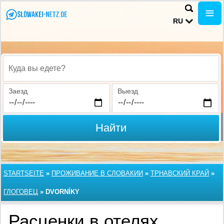
RU
Куда вы едете?
Заезд
Выезд
Найти
STARTSEITE
»
ПРОЖИВАНИЕ В СЛОВАКИИ
»
ТРНАВСКИЙ КРАЙ
»
ГЛОГОВЕЦ
»
DVORNÍKY
Расценки в отелях