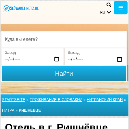
RU
Куда вы едете?
Заезд
Выезд
Найти
STARTSEITE
»
ПРОЖИВАНИЕ В СЛОВАКИИ
»
НИТРАНСКИЙ КРАЙ
»
НИТРА
»
РИШНЁВЦЕ
Отель в г. Ришнёвце,