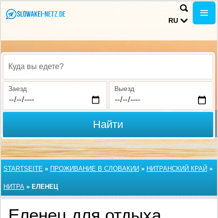
RU
Куда вы едете?
Заезд
Выезд
Найти
STARTSEITE
»
ПРОЖИВАНИЕ В СЛОВАКИИ
»
НИТРАНСКИЙ КРАЙ
»
НИТРА
»
ЕЛЕНЕЦ
Еленец для отдыха