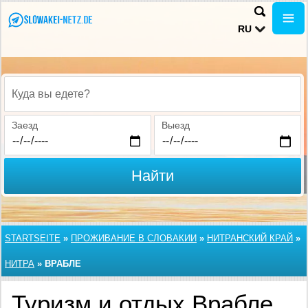
RU
Куда вы едете?
Заезд
Выезд
Найти
STARTSEITE
»
ПРОЖИВАНИЕ В СЛОВАКИИ
»
НИТРАНСКИЙ КРАЙ
»
НИТРА
»
ВРАБЛЕ
Туризм и отдых Врабле