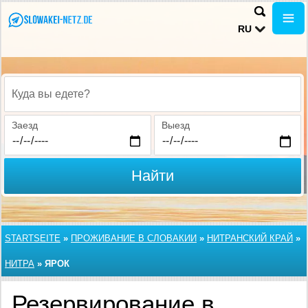
RU
Куда вы едете?
Заезд
Выезд
Найти
STARTSEITE
»
ПРОЖИВАНИЕ В СЛОВАКИИ
»
НИТРАНСКИЙ КРАЙ
»
НИТРА
»
ЯРОК
Резервирование в