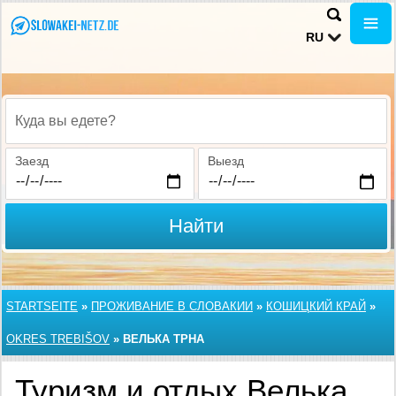
RU
Куда вы едете?
Заезд
Выезд
Найти
STARTSEITE
»
ПРОЖИВАНИЕ В СЛОВАКИИ
»
КОШИЦКИЙ КРАЙ
»
OKRES TREBIŠOV
»
ВЕЛЬКА ТРНА
Туризм и отдых Велька