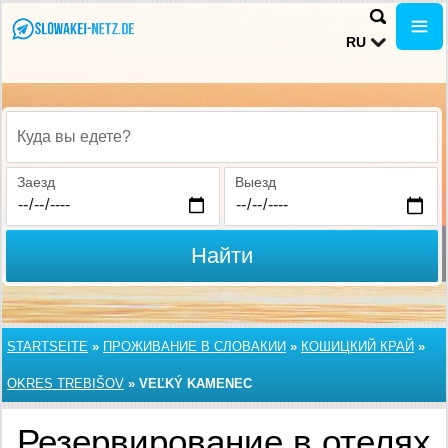
RU
Куда вы едете?
Заезд
Выезд
Найти
STARTSEITE
»
ПРОЖИВАНИЕ В СЛОВАКИИ
»
КОШИЦКИЙ КРАЙ
»
OKRES TREBIŠOV
»
VEĽKÝ KAMENEC
Резервирование в отелях