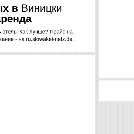
ых в
Виницки
аренда
ь отель. Как лучше? Прайс на
ние - на ru.slowakei-netz.de.