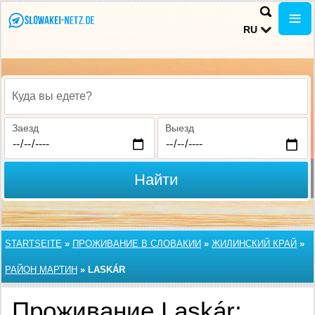
RU
Куда вы едете?
Заезд
Выезд
Найти
STARTSEITE
»
ПРОЖИВАНИЕ В СЛОВАКИИ
»
ЖИЛИНСКИЙ КРАЙ
»
РАЙОН МАРТИН
»
LASKÁR
Проживание Laskár: