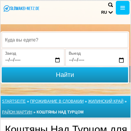
RU
Куда вы едете?
Заезд
Выезд
Найти
STARTSEITE
»
ПРОЖИВАНИЕ В СЛОВАКИИ
»
ЖИЛИНСКИЙ КРАЙ
»
РАЙОН МАРТИН
»
КОШТЯНЫ НАД ТУРЦОМ
Коштяны Над Турцом для