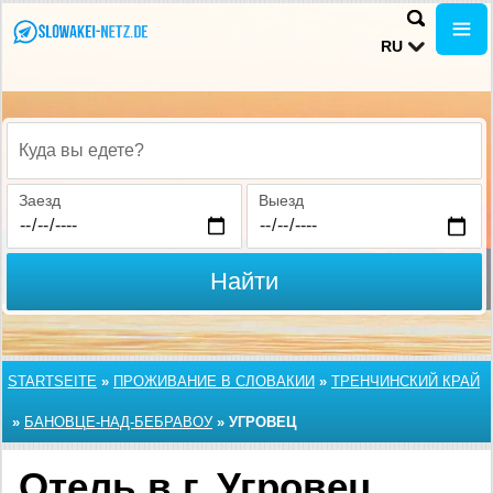
RU
Куда вы едете?
Заезд
Выезд
Найти
STARTSEITE
»
ПРОЖИВАНИЕ В СЛОВАКИИ
»
ТРЕНЧИНСКИЙ КРАЙ
»
БАНОВЦЕ-НАД-БЕБРАВОУ
»
УГРОВЕЦ
Отель в г. Угровец,