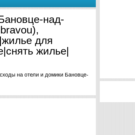
Бановце-над-
bravou),
|жилье для
е|снять жилье|
расходы на отели и домики Бановце-