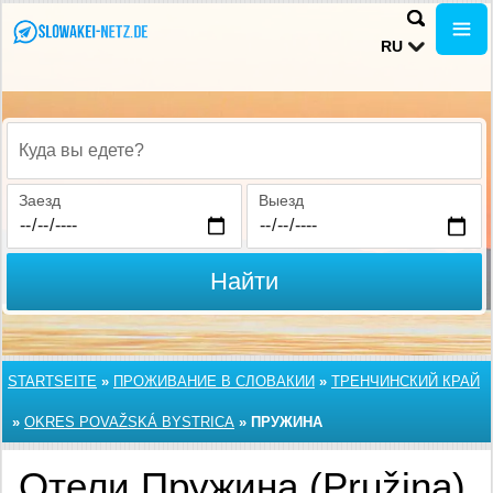
RU
Куда вы едете?
Заезд
Выезд
Найти
STARTSEITE
»
ПРОЖИВАНИЕ В СЛОВАКИИ
»
ТРЕНЧИНСКИЙ КРАЙ
»
OKRES POVAŽSKÁ BYSTRICA
»
ПРУЖИНА
Отели Пружина (Pružina)