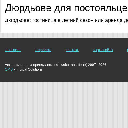
Дюрдьове для постояльце
Дюрдьове: гостиница в летний сезон или аренда 
Словакия
О проекте
Контакт
Карта сайта
Авторские права принадлежат slowakei-netz.de (c) 2007--2026
CMS
Principal Solutions