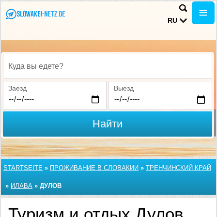
RU
Куда вы едете?
Заезд
Выезд
Найти
STARTSEITE
»
ПРОЖИВАНИЕ В СЛОВАКИИ
»
ТРЕНЧИНСКИЙ КРАЙ
»
ИЛАВА
»
ДУЛОВ
Туризм и отдых Дулов