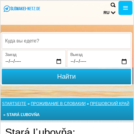
RU
Куда вы едете?
Заезд
Выезд
Найти
STARTSEITE
»
ПРОЖИВАНИЕ В СЛОВАКИИ
»
ПРЕШОВСКИЙ КРАЙ
»
STARÁ ĽUBOVŇA
Stará Ľubovňa: