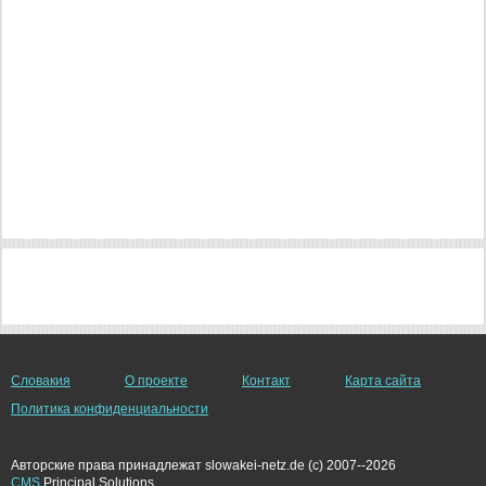
Словакия
О проекте
Контакт
Карта сайта
Политика конфиденциальности
Авторские права принадлежат slowakei-netz.de (c) 2007--2026
CMS
Principal Solutions