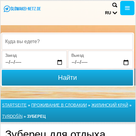
RU
Куда вы едете?
Заезд
Выезд
Найти
STARTSEITE
»
ПРОЖИВАНИЕ В СЛОВАКИИ
»
ЖИЛИНСКИЙ КРАЙ
»
TVRDOŠÍN
»
ЗУБЕРЕЦ
Зуберец для отдыха