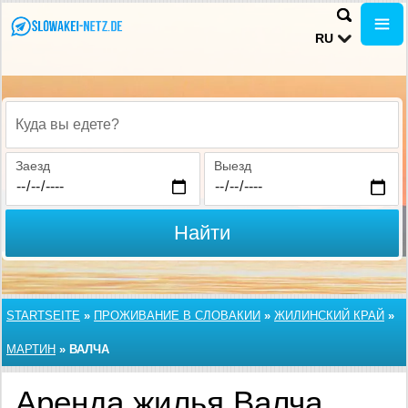
RU
Куда вы едете?
Заезд
Выезд
Найти
STARTSEITE
»
ПРОЖИВАНИЕ В СЛОВАКИИ
»
ЖИЛИНСКИЙ КРАЙ
»
МАРТИН
»
ВАЛЧА
Аренда жилья Валча