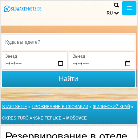
RU
Куда вы едете?
Заезд
Выезд
Найти
STARTSEITE
»
ПРОЖИВАНИЕ В СЛОВАКИИ
»
ЖИЛИНСКИЙ КРАЙ
»
OKRES TURČIANSKE TEPLICE
»
MOŠOVCE
Резервирование в отеле