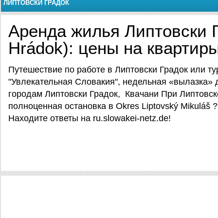
ЛИПТОВСКИ ГРАДОК
Аренда жилья Липтовски Г
Hrádok): цены на квартир
Путешествие по работе в Липтовски Градок или ту
"Увлекательная Словакия", недельная «вылазка» 
городам Липтовски Градок, Квачани При Липтовс
полноценная остановка в Okres Liptovský Mikuláš 
Находите ответы на ru.slowakei-netz.de!