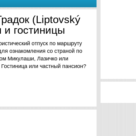
радок (Liptovský
ы и гостиницы
ристический отпуск по маршруту
для ознакомления со страной по
ком Mикулаши, Лазичко или
? Гостиница или частный пансион?