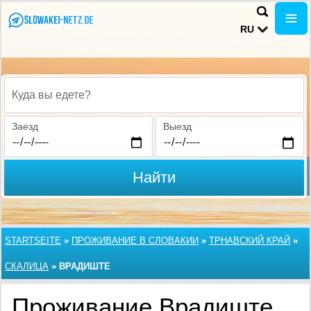
RU
Куда вы едете?
Заезд
Выезд
Найти
STARTSEITE
»
ПРОЖИВАНИЕ В СЛОВАКИИ
»
ТРНАВСКИЙ КРАЙ
»
СКАЛИЦА
»
ВРАДИШТЕ
Проживание Врадиште