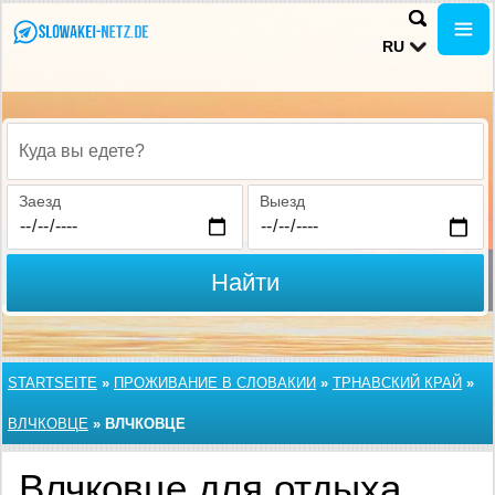
RU
Куда вы едете?
Заезд
Выезд
Найти
STARTSEITE
»
ПРОЖИВАНИЕ В СЛОВАКИИ
»
ТРНАВСКИЙ КРАЙ
»
ВЛЧКОВЦЕ
»
ВЛЧКОВЦЕ
Влчковце для отдыха