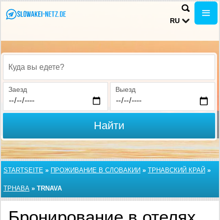
RU
Куда вы едете?
Заезд
Выезд
Найти
STARTSEITE
»
ПРОЖИВАНИЕ В СЛОВАКИИ
»
ТРНАВСКИЙ КРАЙ
»
ТРНАВА
»
TRNAVA
Бронирование в отелях