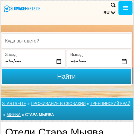
RU
Куда вы едете?
Заезд
Выезд
Найти
STARTSEITE
»
ПРОЖИВАНИЕ В СЛОВАКИИ
»
ТРЕНЧИНСКИЙ КРАЙ
»
МИЯВА
»
СТАРА МЫЯВА
Отели Стара Мыява