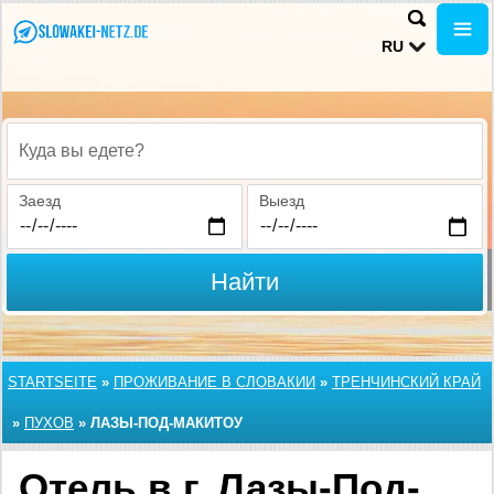
RU
Куда вы едете?
Заезд
Выезд
Найти
STARTSEITE
»
ПРОЖИВАНИЕ В СЛОВАКИИ
»
ТРЕНЧИНСКИЙ КРАЙ
»
ПУХОВ
»
ЛАЗЫ-ПОД-МАКИТОУ
Отель в г. Лазы-Под-