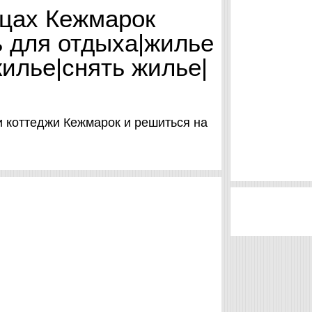
ицах Кежмарок
ь для отдыха|жилье
жилье|снять жилье|
и коттеджи Кежмарок и решиться на