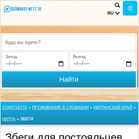
RU
Куда вы едете?
Заезд
Выезд
Найти
STARTSEITE
»
ПРОЖИВАНИЕ В СЛОВАКИИ
»
НИТРАНСКИЙ КРАЙ
»
НИТРА
»
ЗБЕГИ
Збеги для постояльцев