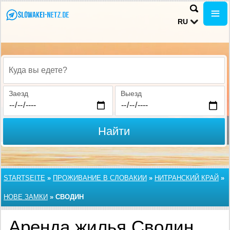
RU
Куда вы едете?
Заезд
Выезд
Найти
STARTSEITE
»
ПРОЖИВАНИЕ В СЛОВАКИИ
»
НИТРАНСКИЙ КРАЙ
»
НОВЕ ЗАМКИ
»
СВОДИН
Аренда жилья Сводин