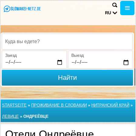
RU
Куда вы едете?
Заезд
Выезд
Найти
STARTSEITE
»
ПРОЖИВАНИЕ В СЛОВАКИИ
»
НИТРАНСКИЙ КРАЙ
»
ЛЕВИЦЕ
»
ОНДРЕЁВЦЕ
Отели Ондреёвце