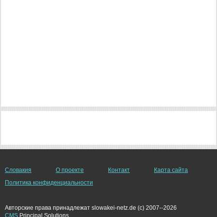
Словакия
О проекте
Контакт
Карта сайта
Политика конфиденциальности
Авторские права принадлежат slowakei-netz.de (c) 2007--2026
CMS
Principal Solutions