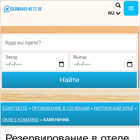
RU
Куда вы едете?
Заезд
Выезд
Найти
STARTSEITE
»
ПРОЖИВАНИЕ В СЛОВАКИИ
»
НИТРАНСКИЙ КРАЙ
»
OKRES KOMÁRNO
»
КАМЕНИЧНА
Резервирование в отеле