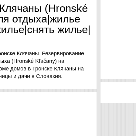
 Клячаны (Hronské
ля отдыха|жилье
жилье|снять жилье|
ронске Клячаны. Резервирование
ыха (Hronské Kľačany) на
кроме домов в Гронске Клячаны на
ницы и дачи в Словакия.