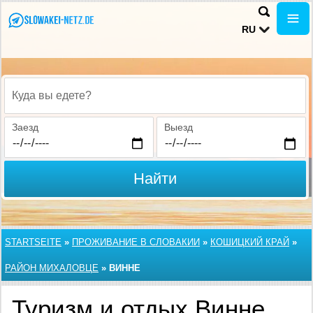
RU
Куда вы едете?
Заезд
Выезд
Найти
STARTSEITE
»
ПРОЖИВАНИЕ В СЛОВАКИИ
»
КОШИЦКИЙ КРАЙ
»
РАЙОН МИХАЛОВЦЕ
»
ВИННЕ
Туризм и отдых Винне