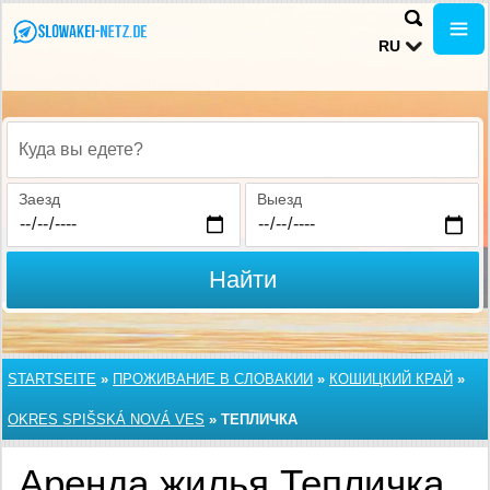
RU
Куда вы едете?
Заезд
Выезд
Найти
STARTSEITE
»
ПРОЖИВАНИЕ В СЛОВАКИИ
»
КОШИЦКИЙ КРАЙ
»
OKRES SPIŠSKÁ NOVÁ VES
»
ТЕПЛИЧКА
Аренда жилья Тепличка