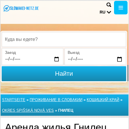
RU
Куда вы едете?
Заезд
Выезд
Найти
STARTSEITE
»
ПРОЖИВАНИЕ В СЛОВАКИИ
»
КОШИЦКИЙ КРАЙ
»
OKRES SPIŠSKÁ NOVÁ VES
»
ГНИЛЕЦ
Аренда жилья Гнилец