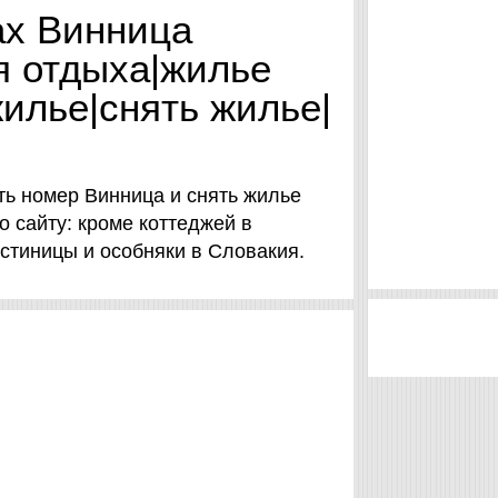
ах Винница
ля отдыха|жилье
жилье|снять жилье|
ть номер Винница и снять жилье
по сайту: кроме коттеджей в
гостиницы и особняки в Словакия.