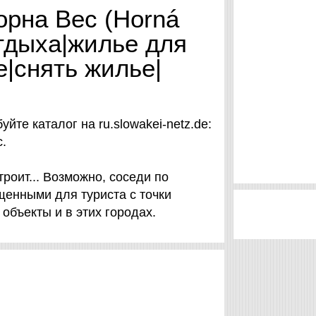
орна Вес (Horná
тдыха|жилье для
е|снять жилье|
йте каталог на ru.slowakei-netz.de:
с.
роит... Возможно, соседи по
щенными для туриста с точки
ы объекты и в этих городах.