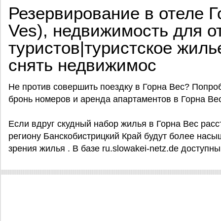
Резервирование в отеле Г
Ves), недвижимость для о
туристов|туристское жиль
снять недвижимос
Не против совершить поездку в Горна Вес? Попробу
бронь номеров и аренда апартаментов в Горна Ве
Если вдруг скудный набор жилья в Горна Вес расст
региону Банскобистрицкий Край будут более насы
зрения жилья . В базе ru.slowakei-netz.de доступн