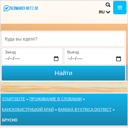
RU
Куда вы едете?
Заезд
Выезд
Найти
STARTSEITE
»
ПРОЖИВАНИЕ В СЛОВАКИИ
»
БАНСКОБИСТРИЦКИЙ КРАЙ
»
BANSKÁ BYSTRICA DISTRICT
»
БРУСНО