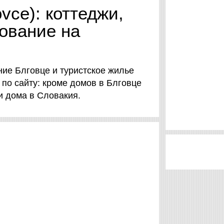
vce): коттеджи,
ование на
ние Блговце и туристское жилье
к по сайту: кроме домов в Блговце
 и дома в Словакия.