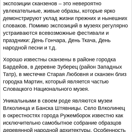
экспозиции сканзенов – это невероятно
увлекательные, живые образы, которые ярко
демонстрируют уклад жизни прежних и нынешних
словаков. Помимо экспозиций в музеях регулярно
устраиваются всевозможные фестивали и
праздники: День Гончара, День Ткача, День
народной песни и т.д.
Хорошо известны сканзены в районе городка
Бардейов, в деревне Зуберец (район Западных
Татр), в местечке Старая Любовня и сканзен близ
городка Мартин, который является частью
Словацкого Национального музея.
Уникальными в своем роде являются музеи
Влколинца и Банска Штявницы. Село Влколинец
в окрестностях города Ружемборок известно как
исключительно самобытное собрание образцов
деревянной народной архитектуры. Особенность